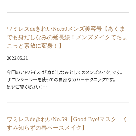
敏感傾向だったお肌。
ミネラルラインやビオセルをしっかり使って「肌が変わった?」と
云われることが多くなったそう。
ワミレスdeきれいNo.60メンズ美容号【あくま
今回はエクスフォリエーションにSTDのライトケアをプラス。
でも身だしなみの延長線！メンズメイクでちょ
最近のメイクポイントは眉と、描き方を食い入るように見つめる
こっと素敵に変身！】
様子が可愛らしかったです(笑)
2024SSのシアーフィットルージュも大好評でした！
2023.05.31
今回のアドバイスは「身だしなみとしてのメンズメイク」です。
ザ コンシーラーを使っての自然なカバーテクニックです。
是非ご覧ください！
ワミレスdeきれいNo.59【Good Bye!マスク く
すみ知らずの春ベースメイク】