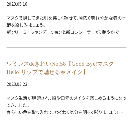
2023.05.16
マスクで隠してきた肌を美しく魅せて、明るく晴れやかな春の季
海外大会はレセプションなど華やかな場もあり、そんな時にも
節を楽しみましょう。
ワミレスのスキンケア＆メイクがしっかりお役に立っているようで
新クリーミーファンデーションと新コンシーラーが、艶やかでくす
す！
み知らずのベースメイクを叶えます。
サロンのお客様、販売員さんたちも、気さくにお話ししてくださる
素敵な笑顔に大感激でした！
選考結果待ちの最終調整の強化練習・合宿、陽射しが気になる
ワミレスdeきれいNo.58【Good Bye!マスク
季節です!
Hello!リップで魅せる春メイク】
保湿や紫外線ケアで頑張ってくださいネ。
みんなで応援しています！！
2023.03.23
ワミレスは「パラアスリート土田和歌子選手」を応援しています。
マスク生活が解禁され、頬や口元のメイクを楽しめるようになっ
https://www.wamiles.co.jp/athletetsuchida/
てきました。
土田選手の公式ブログはこちら
春らしい色を取り入れて、わくわく気分を明るく彩りましょう！
https://ameblo.jp/wakakotsuchida/