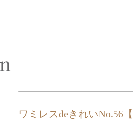
on
ワミレスdeきれいNo.5