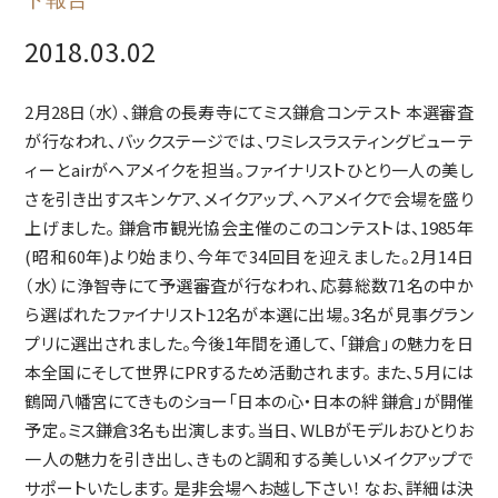
2018.03.02
2月28日（水）、鎌倉の長寿寺にてミス鎌倉コンテスト 本選審査
が行なわれ、バックステージでは、ワミレスラスティングビューテ
ィーとairがヘアメイクを担当。ファイナリストひとり一人の美し
さを引き出すスキンケア、メイクアップ、ヘアメイクで会場を盛り
上げました。 鎌倉市観光協会主催のこのコンテストは、1985年
(昭和60年)より始まり、今年で34回目を迎えました。2月14日
（水）に浄智寺にて予選審査が行なわれ、応募総数71名の中か
ら選ばれたファイナリスト12名が本選に出場。3名が見事グラン
プリに選出されました。今後1年間を通して、「鎌倉」の魅力を日
本全国にそして世界にPRするため活動されます。 また、5月には
鶴岡八幡宮にてきものショー「日本の心・日本の絆 鎌倉」が開催
予定。ミス鎌倉3名も出演します。当日、WLBがモデルおひとりお
一人の魅力を引き出し、きものと調和する美しいメイクアップで
サポートいたします。 是非会場へお越し下さい！ なお、詳細は決