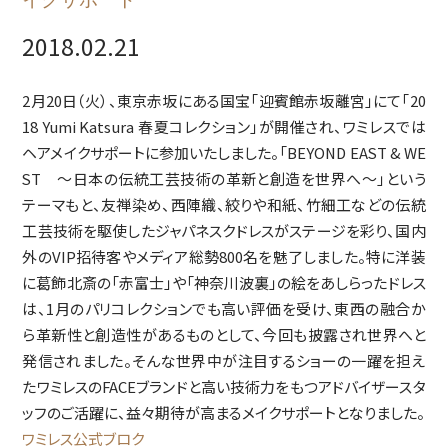
2018.02.21
2月20日（火）、東京赤坂にある国宝「迎賓館赤坂離宮」にて「20
18 Yumi Katsura 春夏コレクション」が開催され、ワミレスでは
ヘアメイクサポートに参加いたしました。「BEYOND EAST & WE
ST ～日本の伝統工芸技術の革新と創造を世界へ～」という
テーマもと、友禅染め、西陣織、絞りや和紙、竹細工などの伝統
工芸技術を駆使したジャパネスクドレスがステージを彩り、国内
外のVIP招待客やメディア総勢800名を魅了しました。特に洋装
に葛飾北斎の「赤富士」や「神奈川波裏」の絵をあしらったドレス
は、1月のパリコレクションでも高い評価を受け、東西の融合か
ら革新性と創造性があるものとして、今回も披露され世界へと
発信されました。そんな世界中が注目するショーの一躍を担え
たワミレスのFACEブランドと高い技術力をもつアドバイザースタ
ッフのご活躍に、益々期待が高まるメイクサポートとなりました。
ワミレス公式ブロク